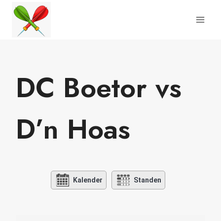
Doorgaan
naar
inhoud
DC Boetor vs
D’n Hoas
Kalender
Standen