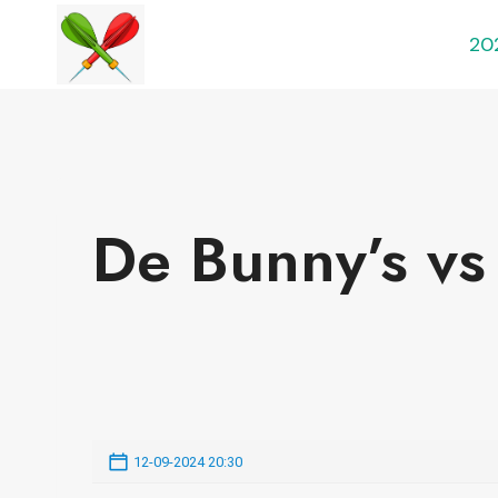
Doorgaan
20
naar
inhoud
De Bunny’s vs
12-09-2024 20:30