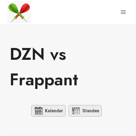
Doorgaan
naar
inhoud
DZN vs
Frappant
Kalender
Standen