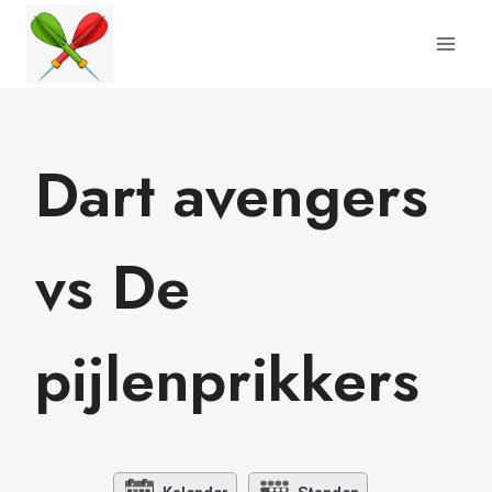
Doorgaan
naar
inhoud
Dart avengers
vs De
pijlenprikkers