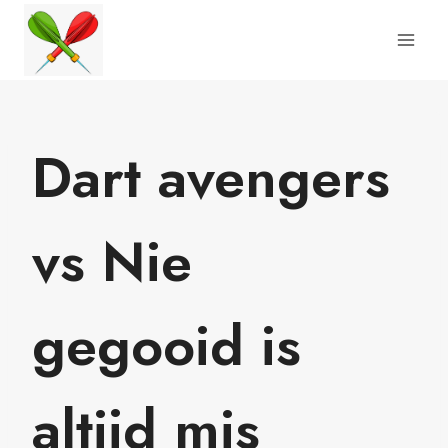
Doorgaan
naar
inhoud
Dart avengers
vs Nie
gegooid is
altijd mis