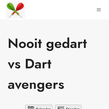
Doorgaan
naar
inhoud
Nooit gedart
vs Dart
avengers