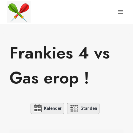
Doorgaan
naar
inhoud
Frankies 4 vs
Gas erop !
Kalender
Standen