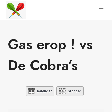
Doorgaan
naar
inhoud
Gas erop ! vs
De Cobra’s
Kalender
Standen