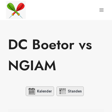
Doorgaan
naar
inhoud
DC Boetor vs
NGIAM
Kalender
Standen