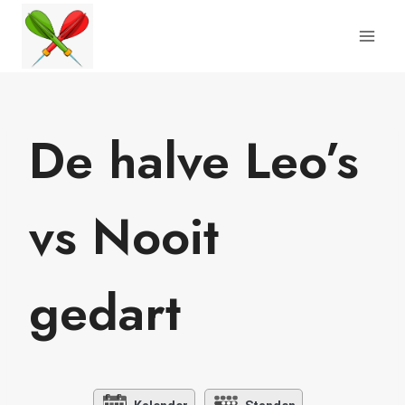
Doorgaan
naar
inhoud
De halve Leo’s
vs Nooit
gedart