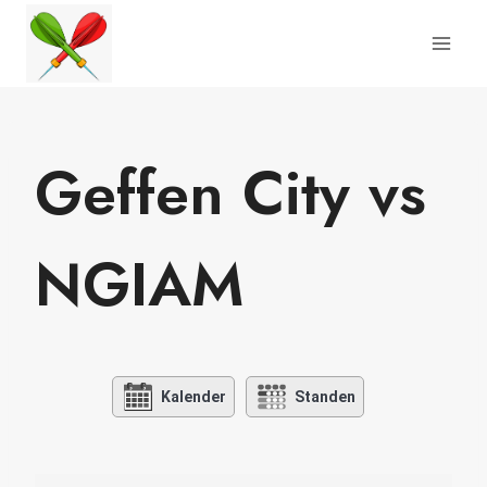
Doorgaan
naar
inhoud
Geffen City vs
NGIAM
Kalender
Standen