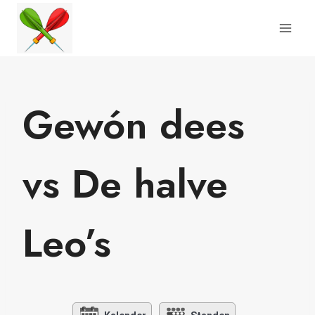
Doorgaan
naar
inhoud
Gewón dees
vs De halve
Leo’s