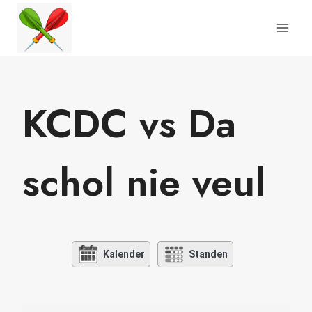
Doorgaan
naar
inhoud
KCDC vs Da
schol nie veul
Kalender
Standen