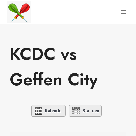
Doorgaan
naar
inhoud
KCDC vs
Geffen City
Kalender
Standen