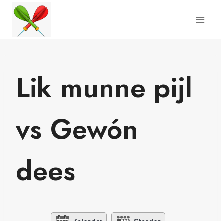
Doorgaan
naar
inhoud
Lik munne pijl
vs Gewón
dees