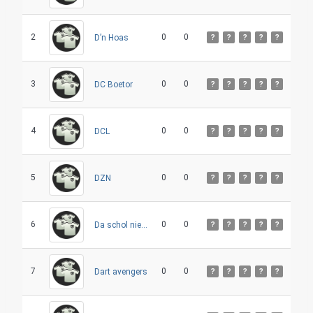
2
0
0
D’n Hoas
?
?
?
?
?
3
0
0
DC Boetor
?
?
?
?
?
4
0
0
DCL
?
?
?
?
?
5
0
0
DZN
?
?
?
?
?
6
0
0
Da schol nie veul
?
?
?
?
?
7
0
0
Dart avengers
?
?
?
?
?