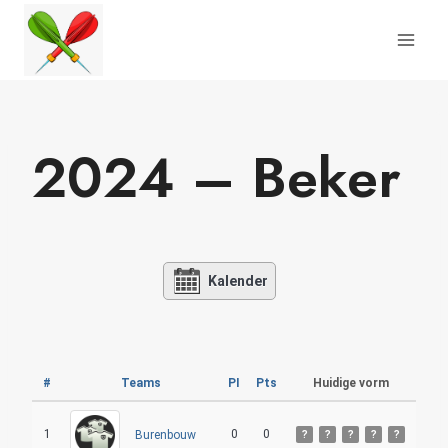
Doorgaan
naar
inhoud
2024 – Beker
Kalender
#
Teams
PI
Pts
Huidige vorm
1
0
0
Burenbouw
?
?
?
?
?