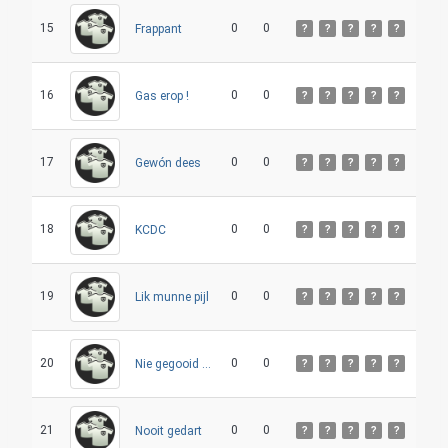
15
0
0
Frappant
?
?
?
?
?
16
0
0
Gas erop !
?
?
?
?
?
17
0
0
Gewón dees
?
?
?
?
?
18
0
0
KCDC
?
?
?
?
?
19
0
0
Lik munne pijl
?
?
?
?
?
20
0
0
Nie gegooid is altijd mis
?
?
?
?
?
21
0
0
Nooit gedart
?
?
?
?
?