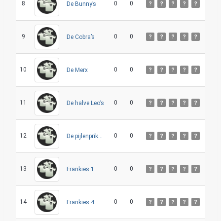
8
0
0
De Bunny’s
?
?
?
?
?
9
0
0
De Cobra’s
?
?
?
?
?
10
0
0
De Merx
?
?
?
?
?
11
0
0
De halve Leo’s
?
?
?
?
?
12
0
0
De pijlenprikkers
?
?
?
?
?
13
0
0
Frankies 1
?
?
?
?
?
14
0
0
Frankies 4
?
?
?
?
?