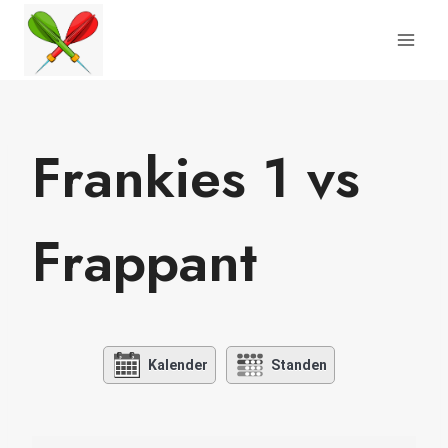
Doorgaan
naar
inhoud
Frankies 1 vs
Frappant
Kalender
Standen