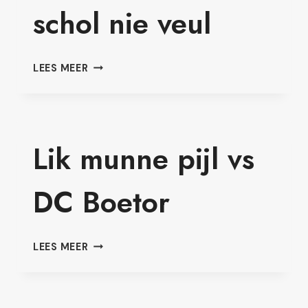
schol nie veul
VDBOELENS
LEES MEER
VS
DA
SCHOL
NIE
VEUL
Lik munne pijl vs
DC Boetor
LIK
LEES MEER
MUNNE
PIJL
VS
DC