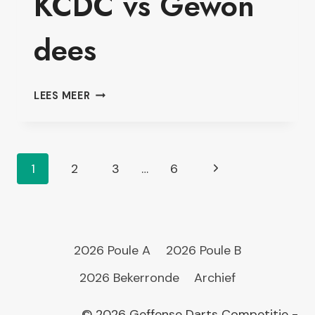
KCDC vs Gewón
dees
KCDC
LEES MEER
VS
GEWÓN
DEES
Paginanavigatie
Volgende
1
2
3
…
6
pagina
2026 Poule A
2026 Poule B
2026 Bekerronde
Archief
© 2026 Geffense Darts Competitie -