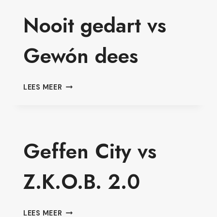
KCDC
Nooit gedart vs
Gewón dees
NOOIT
LEES MEER
GEDART
VS
GEWÓN
DEES
Geffen City vs
Z.K.O.B. 2.0
GEFFEN
LEES MEER