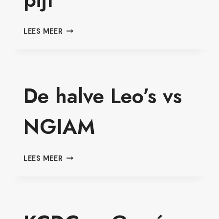
DCL
LEES MEER
VS
LIK
MUNNE
PIJL
De halve Leo’s vs
NGIAM
DE
LEES MEER
HALVE
LEO’S
VS
NGIAM