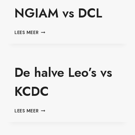
BOETOR
NGIAM vs DCL
NGIAM
LEES MEER
VS
DCL
De halve Leo’s vs
KCDC
DE
LEES MEER
HALVE
LEO’S
VS