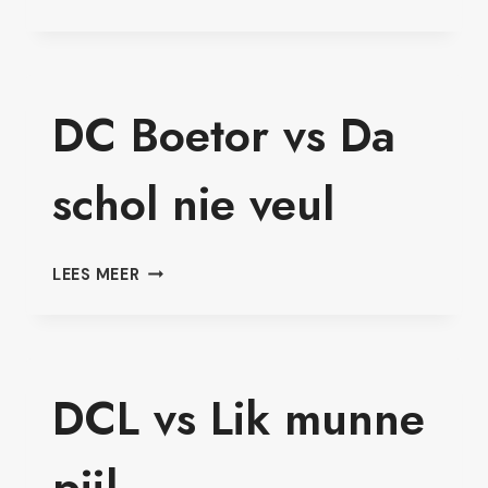
CITY
VS
Z.K.O.B.
2.0
DC Boetor vs Da
schol nie veul
DC
LEES MEER
BOETOR
VS
DA
SCHOL
NIE
DCL vs Lik munne
VEUL
pijl