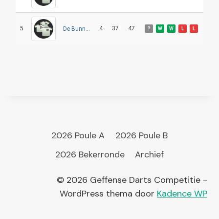
5
4
37
47
De Bunny’s
?
W
W
L
L
2026 Poule A
2026 Poule B
2026 Bekerronde
Archief
© 2026 Geffense Darts Competitie -
WordPress thema door
Kadence WP