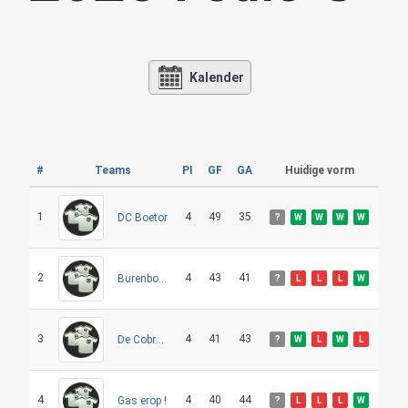
Kalender
#
Teams
PI
GF
GA
Huidige vorm
1
4
49
35
DC Boetor
?
W
W
W
W
2
4
43
41
Burenbouw
?
L
L
L
W
3
4
41
43
De Cobra’s
?
W
L
W
L
4
4
40
44
Gas erop !
?
L
L
L
W