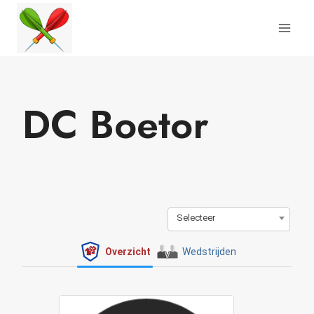
Doorgaan
naar
inhoud
DC Boetor
Selecteer
Overzicht
Wedstrijden